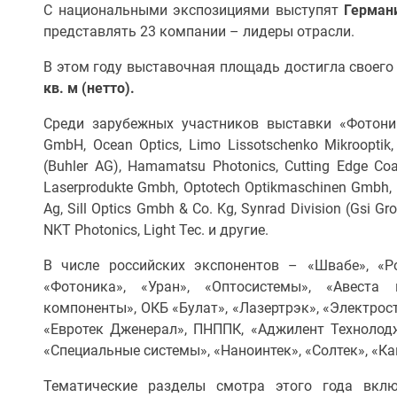
С национальными экспозициями выступят
Герма
представлять 23 компании – лидеры отрасли.
В этом году выставочная площадь достигла своего
кв. м (нетто).
Среди зарубежных участников выставки «Фотони
GmbH, Ocean Optics, Limo Lissotschenko Mikrooptik,
(Buhler AG), Hamamatsu Photonics, Cutting Edge Co
Laserprodukte Gmbh, Optotech Optikmaschinen Gmbh, 
Ag, Sill Optics Gmbh & Co. Kg, Synrad Division (Gsi Gr
NKT Photonics, Light Tec. и другие.
В числе российских экспонентов – «Швабе», «Р
«Фотоника», «Уран», «Оптосистемы», «Авеста 
компоненты», ОКБ «Булат», «Лазертрэк», «Электрост
«Евротек Дженерал», ПНППК, «Аджилент Технолод
«Специальные системы», «Наноинтек», «Солтек», «Ка
Тематические разделы смотра этого года вклю