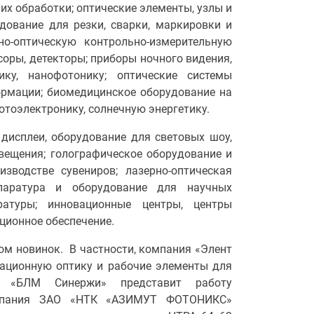
их обработки; оптические элементы, узлы и
дование для резки, сварки, маркировки и
но-оптическую контрольно-измерительную
соры, детекторы; приборы ночного видения,
ику, нанофотонику; оптические системы
ормации; биомедицинское оборудование на
отоэлектронику, солнечную энергетику.
дисплеи, оборудование для световых шоу,
свещения; голографическое оборудование и
изводстве сувениров; лазерно-оптическая
ппаратура и оборудование для научных
аратуры; инновационные центры, центры
ционное обеспечение.
м новинок. В частности, компания «Элент
зационную оптику и рабочие элементы для
О «БЛМ Синержи» представит работу
Компания ЗАО «НТК «АЗИМУТ ФОТОНИКС»