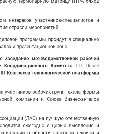
красную термопарную матрицу HTPA 64x62
ом интересов участников-специалистов и
тия отрасли мероприятий.
деловой программы, пройдут в специально
алах и презентационной зоне.
ое заседание межведомственной рабочей
и Координационного Комитета ТП
. После
 III Конгресса технологической платформы
ча участников рабочих групп техплатформы
урной компании и Союза бизнес-ангелов
ссоциации (ЛАС) на лучшую отечественную
роводится ежегодно с целью выявления и
 и изданий в области лазерной техники и