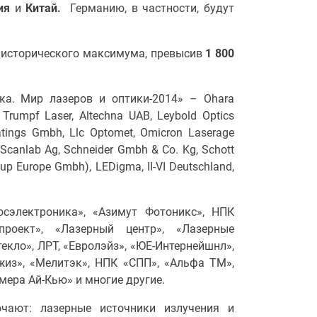
ния
и
Китай.
Германию, в частности, будут
 исторического максимума, превысив
1 800
ка. Мир лазеров и оптики-2014» – Ohara
 Trumpf Laser, Altechna UAB, Leybold Optics
atings Gmbh, Llc Optomet, Omicron Laserage
Scanlab Ag, Schneider Gmbh & Co. Kg, Schott
oup Europe Gmbh), LEDigma, II-VI Deutschland,
осэлектроника», «Азимут Фотоникс», НПК
проект», «Лазерный центр», «Лазерные
екло», ЛРТ, «Евролэйз», «ЮЕ-Интернейшнл»,
жиз», «Мелитэк», НПК «СПП», «Альфа ТМ»,
мера Ай-Кью» и многие другие.
чают: лазерные источники излучения и