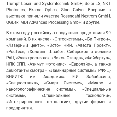
Trumpf Laser- und Systemtechnik GmbH, Solar LS, NKT
Photonics, Eksma Optics, Sino Galvo. Впервые в
выставке приняли участие Rosendahl Nextrom GmbH,
QGLex, MDI Advanced Processing GmbH и другие.
В этом году российскую продукцию представили 99
компаний. В их числе - «Оптосистемы», «Би Питрон»,
«Лазерный центр», «Эсто» НИИ, «Авеста Проект»,
«РосТех», «Холдинг Швабе», Сибирское отделение
РАН, «Электростекло», «Викон Станда», «Файбертул»,
НПК СПП, «Азимут Фотоникс», «Евролэйз», а также
дебютанты смотра - «Ламинарные системы», РФЯЦ-
ВНИИТФ им. Академика Е.И. Забабахина,
«Спецпоставка», «Смарт Системс», «Микро и
наноголографические системы», «Специальные
системы», «Специальные технологии»,
«Интегрированные технологии», другие фирмы и
предприятия.